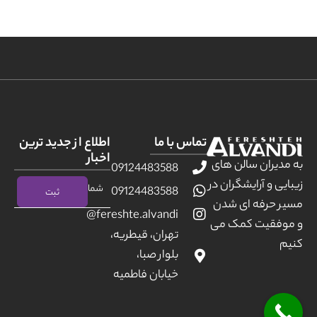
تماس با ما
اطلاع از جدید ترین
اخبار
به مدیران سالن های
09124483588
زیبایی و آرایشگران در
09124483588
مسیر حرفه ای شدن
fereshte.alvandi@
و موفقیت کمک می
تهران، قیطریه،
کنیم
بلوار صبا،
خیابان فاطمیه